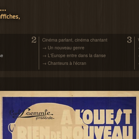
..
ffiches,
2
3
Cinéma parlant, cinéma chantant
→ Un nouveau genre
se
→ L'Europe entre dans la danse
→ Chanteurs à l'écran