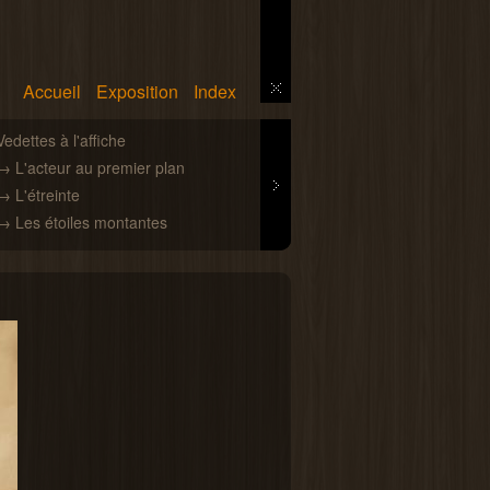
Accueil
Exposition
Index
Next
4
Vedettes à l'affiche
Le cas Fernandel
→ L'acteur au premier plan
→ Fernandel caricatur
→ L'étreinte
→ Fernandel stylisé
→ Les étoiles montantes
→ Fernandel réaliste