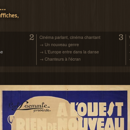
..
ffiches,
2
3
Cinéma parlant, cinéma chantant
→ Un nouveau genre
se
→ L'Europe entre dans la danse
→ Chanteurs à l'écran