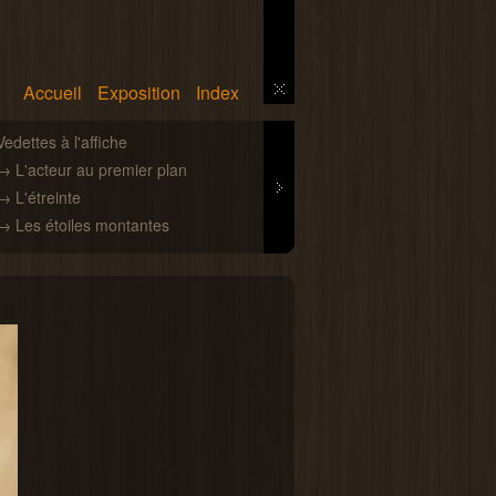
Accueil
Exposition
Index
Next
4
Vedettes à l'affiche
Le cas Fernandel
→ L'acteur au premier plan
→ Fernandel caricatur
→ L'étreinte
→ Fernandel stylisé
→ Les étoiles montantes
→ Fernandel réaliste