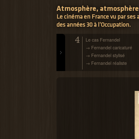
Atmosphère, atmosphère.
Le cinéma en France vu par ses a
des années 30 à l’Occupation.
Prev
4
tes à l'affiche
Le cas Fernandel
acteur au premier plan
→ Fernandel caricaturé
étreinte
→ Fernandel stylisé
s étoiles montantes
→ Fernandel réaliste